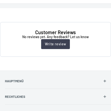
Customer Reviews
No reviews yet. Any feedback? Let us know
Write review
HAUPTMENÜ
Abstandshalter
RECHTLICHES
Distanzhülsen
Schraubenkappen
AGB & Info