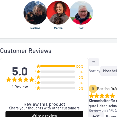
Customer Reviews
5.0
5
100%
Sort by
Most hel
4
0%
3
0%
2
0%
1 Review
1
0%
B
Bastian Drä
Klemmhalter für 
Review this product
gute Halter, schn
Share your thoughts with other customers
Review on
24/03
Write a review
(0)
Repor