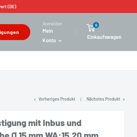
wert (DE)
Anmelden
0
Mein
igungen
Einkaufswagen
Konto
Vorheriges Produkt
Nächstes Produkt
tigung mit Inbus und
be Ø 15 mm WA:15,20 mm