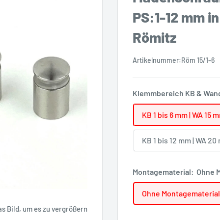
PS:1-12 mm in
Römitz
Artikelnummer:
Röm 15/1-6
Klemmbereich KB & Wan
KB 1 bis 6 mm | WA 15 
KB 1 bis 12 mm | WA 2
Montagematerial:
Ohne M
Ohne Montagematerial
 Bild, um es zu vergrößern