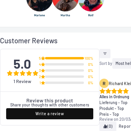
Customer Reviews
5.0
5
100%
Sort by
Most hel
4
0%
3
0%
2
0%
1 Review
1
0%
R
Richard Kle
Alles in Ordnung
Review this product
Lieferung - Top
Share your thoughts with other customers
Produkt - Top
Write a review
Preis - Top
Review on
20/03
(0)
Repor