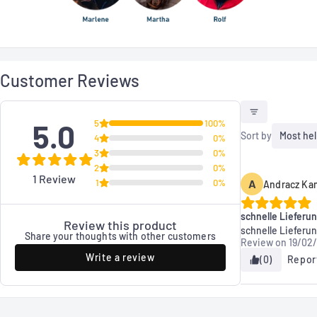
Customer Reviews
5.0
5
100%
Sort by
Most hel
4
0%
3
0%
2
0%
1 Review
1
0%
A
Andracz Ka
schnelle Lieferu
Review this product
schnelle Lieferu
Share your thoughts with other customers
Review on
19/02
Write a review
(0)
Repor