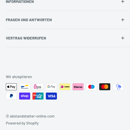
INFORMATIONEN
Piktogramme
Widerrufsbelehrung
Laserfolien
Versandkosten
Kontakt
FRAGEN UND ANTWORTEN
Widerrufsformular
Wir über uns - unser Team
Impressum
Geprüfter Shop - Sicher einkaufen
Welche Zahlungsmöglichkeiten gibt es?
VERTRAG WIDERRUFEN
Privatsphäre und Datenschutz
Unsere Podcasts
Welches Widerrufsrecht habe ich?
Blog über Abstandshalter
Was ist ein Abstandshalter?
Vertrag widerrufen
Blog über Schraubenkappen
Was ist ein Piktogramm?
Was sind Schraubenkappen?
Wir akzeptieren
© abstandshalter-online.com
Powered by Shopify