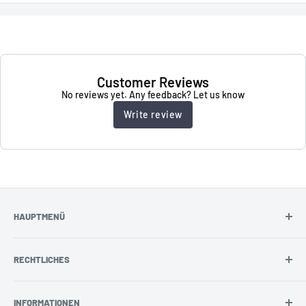
Customer Reviews
No reviews yet. Any feedback? Let us know
Write review
HAUPTMENÜ
Abstandshalter
RECHTLICHES
Distanzhülsen
Schraubenkappen
AGB & Info
INFORMATIONEN
Piktogramme